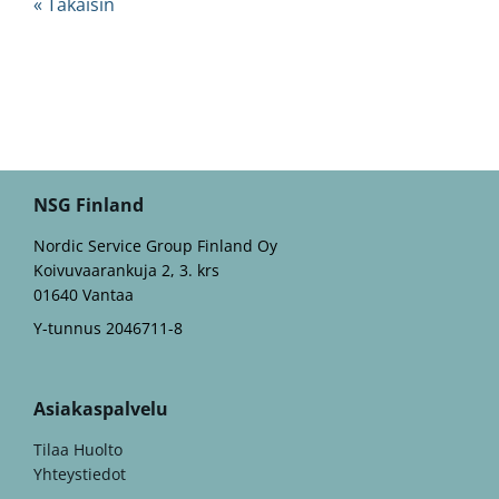
« Takaisin
NSG Finland
Nordic Service Group Finland Oy
Koivuvaarankuja 2, 3. krs
01640 Vantaa
Y-tunnus 2046711-8
Asiakaspalvelu
Tilaa Huolto
Yhteystiedot