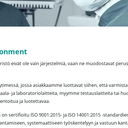
ironment
istö eivät ole vain järjestelmiä, vaan ne muodostavat perus
timessä, jossa asiakkaamme luottavat siihen, että varmist
ala- ja laboratoriolaitteita, myymme testauslaitteita tai 
entoitua ja luotettavaa.
a on sertifioitu ISO 9001:2015- ja ISO 14001:2015 -standardien
antamiseen, systemaattiseen työskentelyyn ja vastuun kan