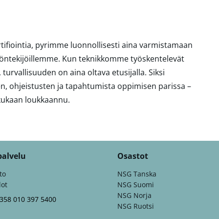
sertifiointia, pyrimme luonnollisesti aina varmistamaan
e työntekijöillemme. Kun teknikkomme työskentelevät
rvallisuuden on aina oltava etusijalla. Siksi
en, ohjeistusten ja tapahtumista oppimisen parissa –
 kukaan loukkaannu.
palvelu
Osastot
to
NSG Tanska
dot
NSG Suomi
NSG Norja
+358 010 397 5400
NSG Ruotsi