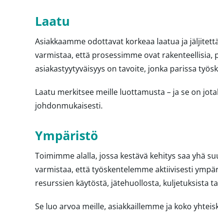
Laatu
Asiakkaamme odottavat korkeaa laatua ja jäljitett
varmistaa, että prosessimme ovat rakenteellisia, 
asiakastyytyväisyys on tavoite, jonka parissa työs
Laatu merkitsee meille luottamusta – ja se on jo
johdonmukaisesti.
Ympäristö
Toimimme alalla, jossa kestävä kehitys saa yhä s
varmistaa, että työskentelemme aktiivisesti ympä
resurssien käytöstä, jätehuollosta, kuljetuksista ta
Se luo arvoa meille, asiakkaillemme ja koko yhteis