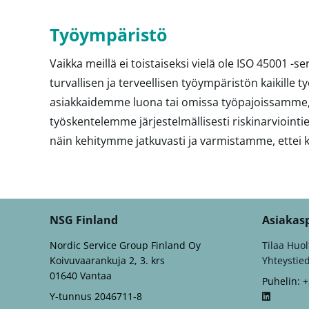
Työympäristö
Vaikka meillä ei toistaiseksi vielä ole ISO 45001 -
turvallisen ja terveellisen työympäristön kaikill
asiakkaidemme luona tai omissa työpajoissamme, tu
työskentelemme järjestelmällisesti riskinarviointi
näin kehitymme jatkuvasti ja varmistamme, ettei
NSG Finland
Asiakas
Nordic Service Group Finland Oy
Tilaa Huol
Koivuvaarankuja 2, 3. krs
Yhteystie
01640 Vantaa
Puhelin: 
Y-tunnus 2046711-8