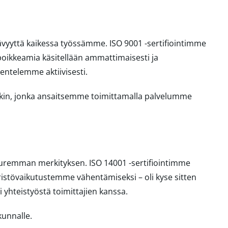
ävyyttä kaikessa työssämme. ISO 9001 -sertifiointimme
poikkeamia käsitellään ammattimaisesti ja
kentelemme aktiivisesti.
takin, jonka ansaitsemme toimittamalla palvelumme
uuremman merkityksen. ISO 14001 -sertifiointimme
ristövaikutustemme vähentämiseksi – oli kyse sitten
i yhteistyöstä toimittajien kanssa.
kunnalle.