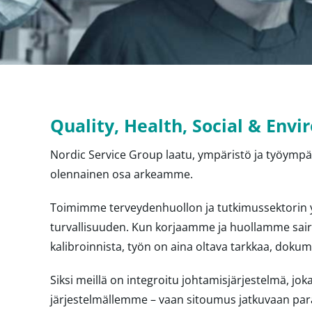
Quality, Health, Social & Env
Nordic Service Group laatu, ympäristö ja työympär
olennainen osa arkeamme.
Toimimme terveydenhuollon ja tutkimussektorin y
turvallisuuden. Kun korjaamme ja huollamme saira
kalibroinnista, työn on aina oltava tarkkaa, dokum
Siksi meillä on integroitu johtamisjärjestelmä, jok
järjestelmällemme – vaan sitoumus jatkuvaan par