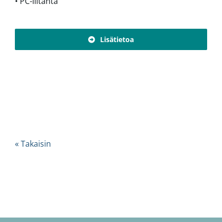
• PC-liitäntä
Lisätietoa
« Takaisin