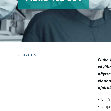
« Takaisin
Fluke 
väyläl
näytte
vianha
ajoitu
• Neljä
• Laaja