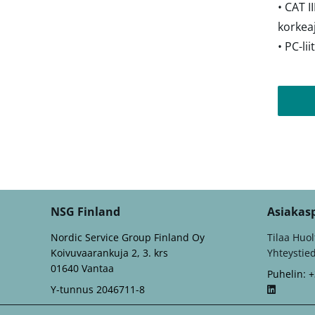
• CAT I
korkea
• PC-li
NSG Finland
Asiakas
Nordic Service Group Finland Oy
Tilaa Huol
Koivuvaarankuja 2, 3. krs
Yhteystie
01640 Vantaa
Puhelin: 
Y-tunnus 2046711-8