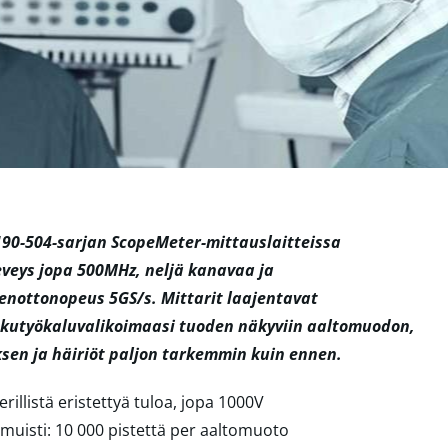
190-504-sarjan ScopeMeter-mittauslaitteissa
eveys jopa 500MHz, neljä kanavaa ja
enottonopeus 5GS/s. Mittarit laajentavat
kutyökaluvalikoimaasi tuoden näkyviin aaltomuodon,
ksen ja häiriöt paljon tarkemmin kuin ennen.
 erillistä eristettyä tuloa, jopa 1000V
 muisti: 10 000 pistettä per aaltomuoto