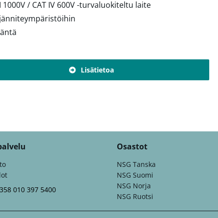
II 1000V / CAT IV 600V -turvaluokiteltu laite
jänniteympäristöihin
itäntä
Lisätietoa
palvelu
Osastot
to
NSG Tanska
dot
NSG Suomi
NSG Norja
+358 010 397 5400
NSG Ruotsi