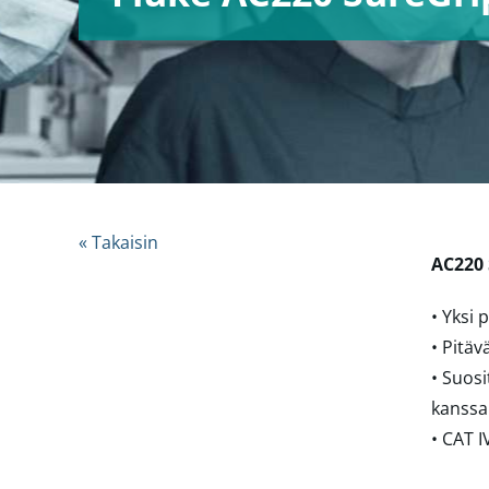
« Takaisin
AC220 
• Yksi 
• Pitäv
• Suosi
kanssa
• CAT I