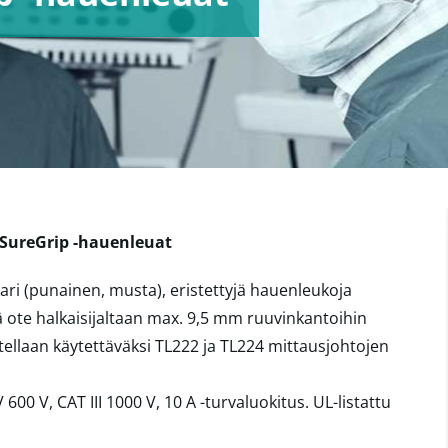
SureGrip -hauenleuat
pari (punainen, musta), eristettyjä hauenleukoja
ä ote halkaisijaltaan max. 9,5 mm ruuvinkantoihin
tellaan käytettäväksi TL222 ja TL224 mittausjohtojen
V 600 V, CAT III 1000 V, 10 A -turvaluokitus. UL-listattu