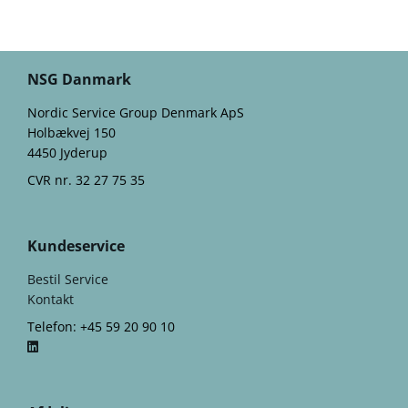
NSG Danmark
Nordic Service Group Denmark ApS
Holbækvej 150
4450 Jyderup
CVR nr. 32 27 75 35
Kundeservice
Bestil Service
Kontakt
Telefon: +45 59 20 90 10