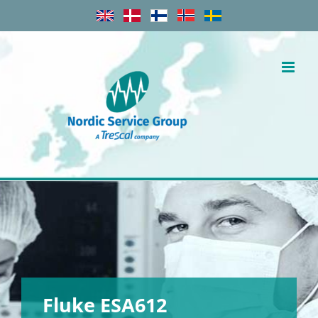
Skip
to
content
Fluke ESA612