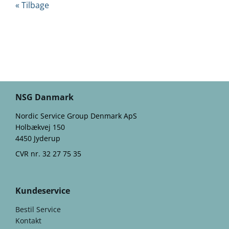
« Tilbage
NSG Danmark
Nordic Service Group Denmark ApS
Holbækvej 150
4450 Jyderup
CVR nr. 32 27 75 35
Kundeservice
Bestil Service
Kontakt